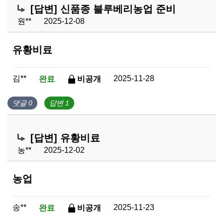
[답변] 신품종 블루베리농업 준비
원**
2025-12-08
|
유황비료
김**
2025-11-28
완료
비공개
|
|
|
댓글 0
답변 1
[답변] 유황비료
농**
2025-12-02
|
농업
송**
2025-11-23
완료
비공개
|
|
|