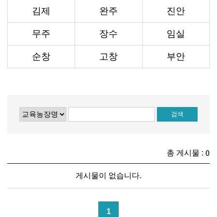
김제
완주
진안
무주
장수
임실
순창
고창
부안
총 게시물 :
0
게시물이 없습니다.
1