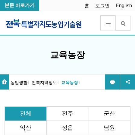
본문 바로가기
홈
로그인
English
교육농장
농업생활
전북지역정보
교육농장
전체
전주
군산
익산
정읍
남원