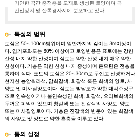
기인한 곡간 충적층을 모재로 생성된 토양이며 곡
간선상지 및 산록경사지에 분포하고 있다.
특성의 범위
토심은 50∼100cm범위이며 암반까지의 깊이는 3m이상이
다. 염기포화도는 60% 이상이고 토양반응은 표토에는 강한
산성 내지 약한 산성이며 심토는 약한 산성 내지 매우 약한
산성이다. 기층은 약한 산성 내지 중성이며 운모편은 전층을
통하여 적다. 표토의 토심은 20∼30cm로 두껍고 선명하거나
현저한 농암획라색, 암회갈색, 회갈색 혹은 회색의 양토, 사
양토 및 미사질양토이다. 심토는 발달도가 약한 대각주상구
조로 연속성이거나 불연속성인 회색, 회갈색, 오리브회색의
두꺼운 피막이 있으며 황갈색 또는 진갈색의 사양토, 양토
또는 미사질양토이다. 기층은 진갈색의 반문이 있는 회갈색
의 사양토 및 양토로 약한 혼층을 이루고 있다.
통의 설정