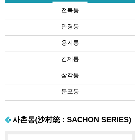
전북통
만경통
용지통
김제통
삼각통
문포통
사촌통(沙村統 : SACHON SERIES)