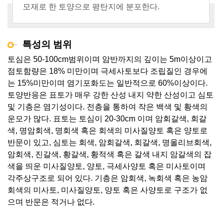
모재로 한 토양으로 평탄지에 분포한다.
특성의 범위
토심은 50-100cm범위이며 암반까지의 깊이는 5m이상이고
점토함량은 18% 미만이며 극세사토보다 조립질인 경우에
는 15%미만이며 염기포화도는 일반적으로 60%이상이다.
토양반응은 표토가 매우 강한 산성 내지 약한 산성이고 심토
및 기층은 염기성이다. 전층을 통하여 작은 백색 및 황색의
운모가 많다. 표토는 토심이 20-30cm 이며 암회갈색, 회갈
색, 명암회색, 명회색 혹은 회색의 미사질양토 혹은 양토로
반문이 있고, 심토는 회색, 암회갈색, 회갈색, 명올리브회색,
암회색, 진갈색, 황갈색, 황적색 혹은 갈색 내지 암갈색의 잡
색을 띄운 미사질양토, 양토, 극세사양토 혹은 미사토이며
각주상구조로 되어 있다. 기층은 암회색, 녹회색 혹은 농암
회색의 미사토, 미사질양토, 양토 혹은 사양토로 구조가 없
으며 반문은 적거나 없다.