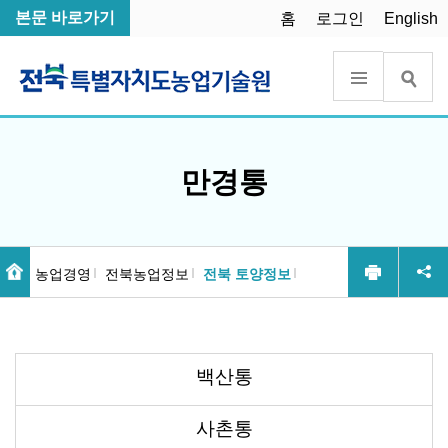
본문 바로가기
홈
로그인
English
만경통
농업경영
전북농업정보
전북 토양정보
백산통
사촌통