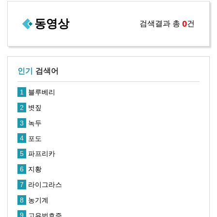
동영상
0
검색결과 총
건
검색어
인기
1
블루베리
2
볏짚
3
녹두
4
포도
5
파프리카
6
지황
7
라이그라스
8
농기계
9
고유번호증